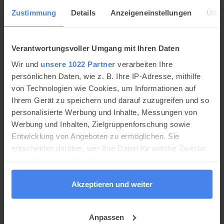
Zustimmung
Details
Anzeigeneinstellungen
Über
Verantwortungsvoller Umgang mit Ihren Daten
Amazonas – der wassereichste Fluss der Welt
Wir und
unsere 1022 Partner
verarbeiten Ihre
persönlichen Daten, wie z. B. Ihre IP-Adresse, mithilfe
Der Amazonas ist kein Fluss im klassischen Sinne,
von Technologien wie Cookies, um Informationen auf
sondern eher ein gigantisches Flusssystem. Der Strom
Ihrem Gerät zu speichern und darauf zuzugreifen und so
in Südamerika entspringt in den Anden von Peru und
mündet im Atlantischen Ozean in Brasilien. Was du
personalisierte Werbung und Inhalte, Messungen von
sonst noch über den Amazonas wissen musst, erfährst
Werbung und Inhalten, Zielgruppenforschung sowie
du hier.
Entwicklung von Angeboten zu ermöglichen. Sie
entscheiden darüber, wer Ihre Daten für welche Zwecke
nutzt. Sie können Ihre Einwilligung jederzeit über die
Anzeige
Cookie-Erklärung oder durch Klicken auf das Privacy
Trigger Symbol ändern oder widerrufen
Akzeptieren und weiter
Wenn Sie es erlauben, würden wir auch gerne:
Anpassen
Informationen über Ihre geografische Lage