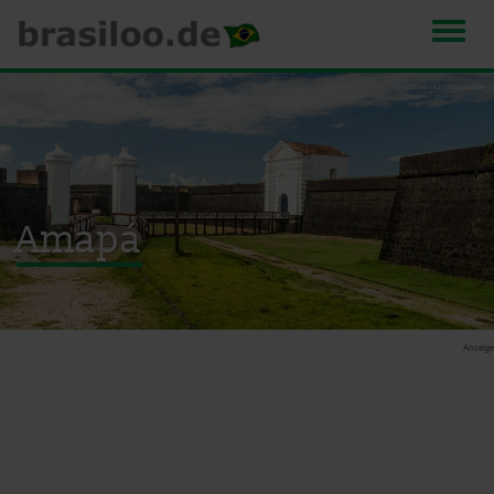
Men
Direkt
DIE FESTUNG SÃO JOSÉ IN MACAPÁ
mathes / Depositphotos.com
zum
Inhalt
Amapá
Anzeige