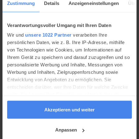
brasilianischen Metropole Rio de Janeiro.
Zustimmung
Details
Anzeigeneinstellungen
Über
Altstadt von Olinda
Verantwortungsvoller Umgang mit Ihren Daten
Olinda liegt im Bundesstaat Pernambuco,
direkt an der Ostküste von Brasilien. Sie
Wir und
unsere 1022 Partner
verarbeiten Ihre
gehört zu den ältesten Städten des Landes
persönlichen Daten, wie z. B. Ihre IP-Adresse, mithilfe
und beliebtesten Reisezielen in Brasilien.
von Technologien wie Cookies, um Informationen auf
Ihrem Gerät zu speichern und darauf zuzugreifen und so
Künstlerviertel Santa Teresa in Rio de
personalisierte Werbung und Inhalte, Messungen von
Janeiro
Werbung und Inhalten, Zielgruppenforschung sowie
Das Künstlerviertel Santa Teresa findest du
Entwicklung von Angeboten zu ermöglichen. Sie
auf einem Hügel über dem Zentrum von Rio
de Janeiro. In dem Stadtteil leben
entscheiden darüber, wer Ihre Daten für welche Zwecke
verhältnismäßig viele deutsche
nutzt. Sie können Ihre Einwilligung jederzeit über die
Einwanderer.
Cookie-Erklärung oder durch Klicken auf das Privacy
Trigger Symbol ändern oder widerrufen
Akzeptieren und weiter
Opernhaus Manaus – Teatro Amazonas
Mitten im größten zusammenhängenden
Wenn Sie es erlauben, würden wir auch gerne:
Regenwaldgebiet der Welt befindet sich ein
Anpassen
Informationen über Ihre geografische Lage
prächtiges Opernhaus: das Teatro Manaus