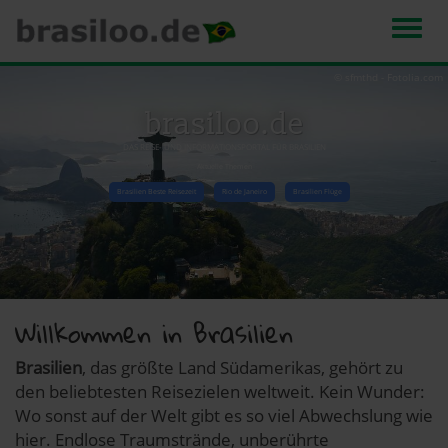
Men
Direkt
© sfmthd - Fotolia.com
zum
brasiloo.de
Inhalt
DAS REISE- UND INFORMATIONSPORTAL FÜR BRASILIEN
Aktuelle Themen
Brasilien Beste Reisezeit
Rio de Janeiro
Brasilien Flüge
Willkommen in Brasilien
Brasilien
, das größte Land Südamerikas, gehört zu
den beliebtesten Reisezielen weltweit. Kein Wunder:
Wo sonst auf der Welt gibt es so viel Abwechslung wie
hier. Endlose Traumstrände, unberührte