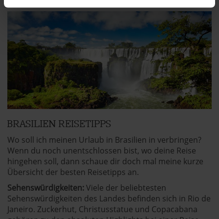
erfassen, welche bis auf einige Meter genau sein
können
Ihr Gerät durch aktives Scannen nach
bestimmten Merkmalen (Fingerprinting) identifizieren
Erfahren Sie mehr darüber, wie Ihre persönlichen Daten
verarbeitet werden, und legen Sie Ihre Präferenzen im
Abschnitt Einzelheiten
fest.
brasiloo.de verwendet Cookies
Einige von ihnen sind notwendig, während andere nicht
BRASILIEN REISETIPPS
notwendig sind, jedoch helfen das Onlineangebot zu
Wo soll ich meinen Urlaub in Brasilien in verbringen?
verbessern und wirtschaftlich zu betreiben. Du kannst in
Wenn du noch unentschlossen bist, wo deine Reise
den Einsatz der nicht notwendigen Cookies mit dem Klick
hingehen soll, dann schaue dir doch mal meine kurze
auf die Schaltfläche »Akzeptieren« einwilligen oder dich
Übersicht der besten Reisetipps an.
per Klick auf »Anpassen« anders entscheiden. Die
Sehenswürdigkeiten:
Viele der beliebtesten
Einwilligung umfasst alle vorausgewählten, bzw. von dir
Sehenswürdigkeiten des Landes befinden sich in Rio de
ausgewählten Cookies. Du kannst diese Einstellungen
Janeiro. Zuckerhut, Christusstatue und Copacabana
jederzeit aufrufen und Cookies auch nachträglich