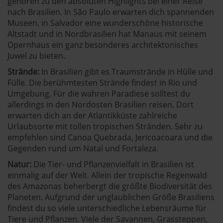
gehören zu den absoluten Highlights bei einer Reise
jederzeit abwählen. Weitere Hinweise zu den
nach Brasilien. In São Paulo erwarten dich spannenden
verwendeten Verfahren und Begrifflichkeiten (z.B.
Museen, in Salvador eine wunderschöne historische
»Cookies«, »Marketing« und »Statistik«) erhältst du in
Altstadt und in
Nordbrasilien
hat
Manaus
mit seinem
der Datenschutzerklärung.
Opernhaus ein ganz besonderes architektonisches
Juwel zu bieten.
Datenschutzerklärung
|
Impressum
Strände:
In Brasilien gibt es Traumstrände in Hülle und
Fülle. Die berühmtesten Strände findest in Rio und
Umgebung. Für die wahren Paradiese solltest du
allerdings in den Nordosten Brasilien reisen. Dort
erwarten dich an der Atlantikküste zahlreiche
Urlaubsorte mit tollen tropischen Stränden. Sehr zu
empfehlen sind
Canoa Quebrada
, Jericoacoara und die
Gegenden rund um Natal und Fortaleza.
Natur:
Die Tier- und Pflanzenvielfalt in Brasilien ist
einmalig auf der Welt. Allein der tropische Regenwald
des Amazonas beherbergt die größte Biodiversität des
Planeten. Aufgrund der unglaublichen Größe Brasiliens
findest du so viele unterschiedliche Lebensräume für
Tiere und Pflanzen. Viele der Savannen, Grassteppen,