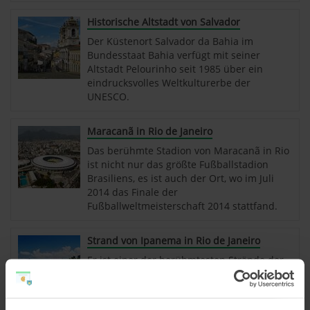
Historische Altstadt von Salvador
Der Küstenort Salvador da Bahia im
Bundesstaat Bahia verfügt mit seiner
Altstadt Pelourinho seit 1985 über ein
eindrucksvolles Weltkulturerbe der
UNESCO.
Maracanã in Rio de Janeiro
Das berühmte Stadion von Maracanã in Rio
ist nicht nur das größte Fußballstadion
Brasiliens, es ist auch der Ort, wo im Juli
2014 das Finale der
Fußballweltmeisterschaft 2014 stattfand.
Strand von Ipanema in Rio de Janeiro
Er ist einer der berühmtesten Strände der
Welt: der Praia de Ipanema gehört mit dem
gleichnamigen Stadtteil zu den
beliebtesten Attraktionen der