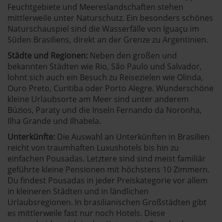
Feuchtgebiete und Meereslandschaften stehen
mittlerweile unter Naturschutz. Ein besonders schönes
Naturschauspiel sind die Wasserfälle von Iguaçu im
Süden Brasiliens
, direkt an der Grenze zu Argentinien.
Städte und Regionen:
Neben den großen und
bekannten Städten wie Rio, São Paulo und Salvador,
lohnt sich auch ein Besuch zu Reisezielen wie
Olinda
,
Ouro Preto
,
Curitiba
oder
Porto Alegre
. Wunderschöne
kleine Urlaubsorte am Meer sind unter anderem
Búzios, Paraty und die Inseln
Fernando da Noronha
,
Ilha Grande
und
Ilhabela
.
Unterkünfte:
Die Auswahl an Unterkünften in Brasilien
reicht von traumhaften Luxushotels bis hin zu
einfachen Pousadas. Letztere sind sind meist familiär
geführte kleine Pensionen mit höchstens 10 Zimmern.
Du findest Pousadas in jeder Preiskategorie vor allem
in kleineren Städten und in ländlichen
Urlaubsregionen. In brasilianischen Großstädten gibt
es mittlerweile fast nur noch Hotels. Diese