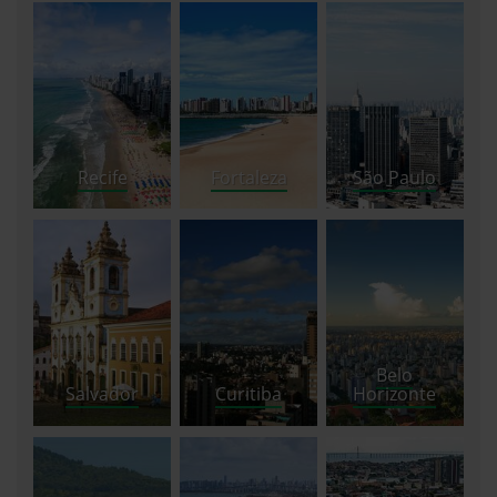
Recife
Fortaleza
São Paulo
Belo
Salvador
Curitiba
Horizonte