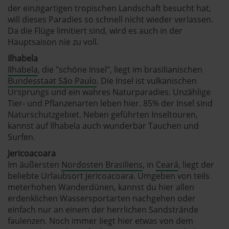
der einzigartigen tropischen Landschaft besucht hat,
will dieses Paradies so schnell nicht wieder verlassen.
Da die Flüge limitiert sind, wird es auch in der
Hauptsaison nie zu voll.
Ilhabela
Ilhabela
, die "schöne Insel", liegt im brasilianischen
Bundesstaat São Paulo
. Die Insel ist vulkanischen
Ursprungs und ein wahres Naturparadies. Unzählige
Tier- und Pflanzenarten leben hier. 85% der Insel sind
Naturschutzgebiet. Neben geführten Inseltouren,
kannst auf Ilhabela auch wunderbar Tauchen und
Surfen.
Jericoacoara
Im äußersten
Nordosten Brasiliens
, in
Ceará
, liegt der
beliebte Urlaubsort Jericoacoara. Umgeben von teils
meterhohen Wanderdünen, kannst du hier allen
erdenklichen Wassersportarten nachgehen oder
einfach nur an einem der herrlichen Sandstrände
faulenzen. Noch immer liegt hier etwas von dem