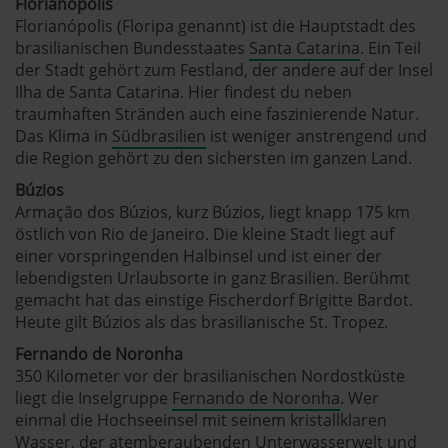
Florianopolis
Florianópolis (Floripa genannt) ist die Hauptstadt des
brasilianischen Bundesstaates
Santa Catarina
. Ein Teil
der Stadt gehört zum Festland, der andere auf der Insel
Ilha de Santa Catarina. Hier findest du neben
traumhaften Stränden auch eine faszinierende Natur.
Das Klima in
Südbrasilien
ist weniger anstrengend und
die Region gehört zu den sichersten im ganzen Land.
Búzios
Armação dos Búzios, kurz Búzios, liegt knapp 175 km
östlich von Rio de Janeiro. Die kleine Stadt liegt auf
einer vorspringenden Halbinsel und ist einer der
lebendigsten Urlaubsorte in ganz Brasilien. Berühmt
gemacht hat das einstige Fischerdorf Brigitte Bardot.
Heute gilt Búzios als das brasilianische St. Tropez.
Fernando de Noronha
350 Kilometer vor der brasilianischen Nordostküste
liegt die Inselgruppe
Fernando de Noronha
. Wer
einmal die Hochseeinsel mit seinem kristallklaren
Wasser, der atemberaubenden Unterwasserwelt und