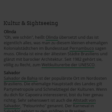
Kultur & Sightseeing
Olinda
"Oh, wie schön", heißt
Olinda
übersetzt und das ist
eigentlich alles, was man zu diesem kleinen ehemaligen
Kolonialstädtchen im Bundesstaat
Pernambuco
sagen
muss. Olinda ist eine der ältesten Städte Brasiliens und
glänzt mit barocker Architektur. Seit 1982 gehört sie,
völlig zu Recht, zum
Weltkulturerbe der UNESCO
.
Salvador
Salvador de Bahia
ist der populärste Ort im Nordosten
Brasiliens. Die ehemalige Hauptstadt des Landes gilt
Partymetropole und Schmelztiegel der Kulturen. Wenn
du dich für Capoeira interessierst, bist du hier genau
richtig. Sehr sehenswert ist auch die
Altstadt von
Salvador
, "Pelourinho" genannt. Der Karneval in
Salvador gehört zu den größten in Brasilien.