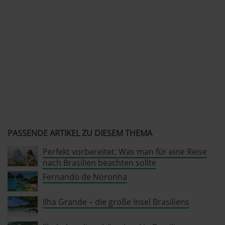
per Klick auf »Anpassen« anders entscheiden. Die
Einwilligung umfasst alle vorausgewählten, bzw. von dir
ausgewählten Cookies. Du kannst diese Einstellungen
jederzeit aufrufen und Cookies auch nachträglich
jederzeit abwählen. Weitere Hinweise zu den
verwendeten Verfahren und Begrifflichkeiten (z.B.
»Cookies«, »Marketing« und »Statistik«) erhältst du in
der Datenschutzerklärung.
Datenschutzerklärung
|
Impressum
PASSENDE ARTIKEL ZU DIESEM THEMA
Perfekt vorbereitet: Was man für eine Reise
nach Brasilien beachten sollte
Fernando de Noronha
Ilha Grande – die große Insel Brasiliens