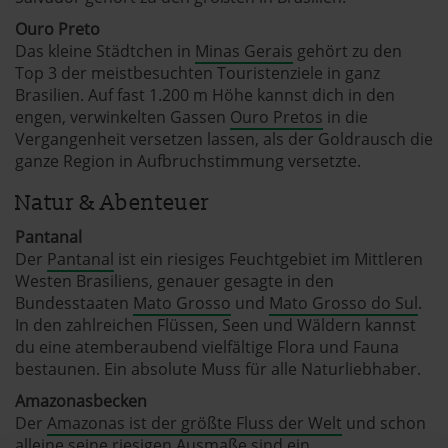
Ouro Preto
Das kleine Städtchen in
Minas Gerais
gehört zu den
Top 3 der meistbesuchten Touristenziele in ganz
Brasilien. Auf fast 1.200 m Höhe kannst dich in den
engen, verwinkelten Gassen
Ouro Pretos
in die
Vergangenheit versetzen lassen, als der Goldrausch die
ganze Region in Aufbruchstimmung versetzte.
Natur & Abenteuer
Pantanal
Der
Pantanal
ist ein riesiges Feuchtgebiet im Mittleren
Westen Brasiliens, genauer gesagte in den
Bundesstaaten
Mato Grosso
und
Mato Grosso do Sul
.
In den zahlreichen Flüssen, Seen und Wäldern kannst
du eine atemberaubend vielfältige Flora und Fauna
bestaunen. Ein absolute Muss für alle Naturliebhaber.
Amazonasbecken
Der
Amazonas ist der größte Fluss der Welt
und schon
alleine seine riesigen Ausmaße sind ein