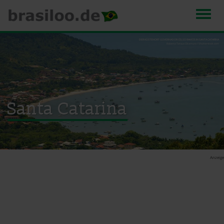
Men
Direkt
DER KÜSTENORT GOVERNADOR CELSO RAMOS IN SANTA CATARINA
Roberto Tetsuo Okamura / Shutterstock.com
zum
Inhalt
Santa Catarina
Anzeige