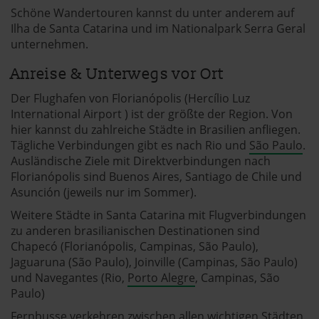
auf die Schaltfläche »Akzeptieren« einwilligen oder dich
Schöne Wandertouren kannst du unter anderem auf
per Klick auf »Anpassen« anders entscheiden. Die
Ilha de Santa Catarina und im Nationalpark Serra Geral
Einwilligung umfasst alle vorausgewählten, bzw. von dir
unternehmen.
ausgewählten Cookies. Du kannst diese Einstellungen
jederzeit aufrufen und Cookies auch nachträglich
Anreise & Unterwegs vor Ort
jederzeit abwählen. Weitere Hinweise zu den
Der Flughafen von Florianópolis (Hercílio Luz
verwendeten Verfahren und Begrifflichkeiten (z.B.
International Airport ) ist der größte der Region. Von
»Cookies«, »Marketing« und »Statistik«) erhältst du in
hier kannst du zahlreiche Städte in Brasilien anfliegen.
der Datenschutzerklärung.
Tägliche Verbindungen gibt es nach Rio und
São Paulo
.
Ausländische Ziele mit Direktverbindungen nach
Datenschutzerklärung
|
Impressum
Florianópolis sind Buenos Aires, Santiago de Chile und
Asunción (jeweils nur im Sommer).
Weitere Städte in Santa Catarina mit Flugverbindungen
zu anderen brasilianischen Destinationen sind
Chapecó (Florianópolis, Campinas, São Paulo),
Jaguaruna (São Paulo), Joinville (Campinas, São Paulo)
und Navegantes (Rio,
Porto Alegre
, Campinas, São
Paulo)
Fernbusse verkehren zwischen allen wichtigen Städten