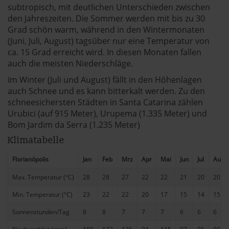
subtropisch, mit deutlichen Unterschieden zwischen
den Jahreszeiten. Die Sommer werden mit bis zu 30
Grad schön warm, während in den Wintermonaten
(Juni, Juli, August) tagsüber nur eine Temperatur von
ca. 15 Grad erreicht wird. In diesen Monaten fallen
auch die meisten Niederschläge.
Im Winter (Juli und August) fällt in den Höhenlagen
auch Schnee und es kann bitterkalt werden. Zu den
schneesichersten Städten in Santa Catarina zählen
Urubici (auf 915 Meter), Urupema (1.335 Meter) und
Bom Jardim da Serra (1.235 Meter)
Klimatabelle
Florianópolis
Jan
Feb
Mrz
Apr
Mai
Jun
Jul
Aug
Max. Temperatur (°C)
28
28
27
22
22
21
20
20
Min. Temperatur (°C)
23
22
22
20
17
15
14
15
Sonnenstunden/Tag
8
8
7
7
7
6
6
6