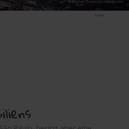
© Mariusz Prusaczyk - Fotolia.com
Anzeige
liens
São Paulo, besitzt aber eine