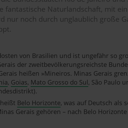
ie fantastische Naturlandschaft, mit ei
rd nur noch durch unglaublich große Ga
ppt.
osten von Brasilien und ist ungefähr so gro
erais der zweitbevölkerungsreichste Bundes
erais heißen »Mineiros. Minas Gerais gren
hia
,
Goias
,
Mato Grosso do Sul
, São Paulo u
desdistrikt).
 heißt
Belo Horizonte
, was auf Deutsch als 
Minas Gerais gehören – nach Belo Horizonte 