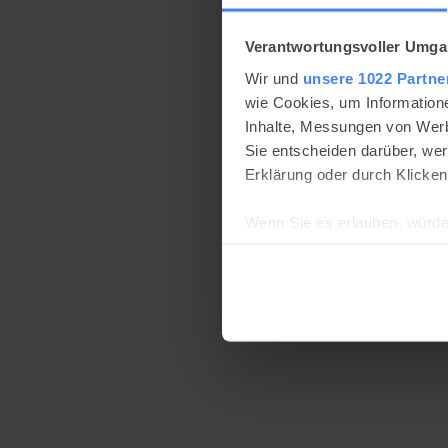
Verantwortungsvoller Umgan
Wir und
unsere 1022 Partne
wie Cookies, um Information
Inhalte, Messungen von Werb
Sie entscheiden darüber, wer
Erklärung oder durch Klicken
Wenn Sie es erlauben, würde
Informationen über Ih
Ihr Gerät durch aktiv
 Belo Horizonte
Erfahren Sie mehr darüber, w
Einzelheiten
fest.
brasiloo.de verwendet Coo
Einige von ihnen sind notwen
und wirtschaftlich zu betrei