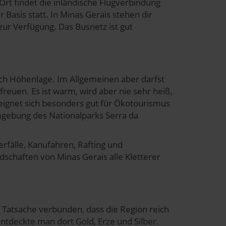
Ort findet die inländische Flugverbindung
n. Die Einwilligung umfasst
 Basis statt. In Minas Gerais stehen dir
erzeit aufrufen und Cookies
zur Verfügung. Das Busnetz ist gut
rifflichkeiten (z.B.
ach Höhenlage. Im Allgemeinen aber darfst
reuen. Es ist warm, wird aber nie sehr heiß,
eignet sich besonders gut für Ökotourismus
mgebung des Nationalparks Serra da
serfälle, Kanufahren, Rafting und
schaften von Minas Gerais alle Kletterer
 Tatsache verbunden, dass die Region reich
tdeckte man dort Gold, Erze und Silber.