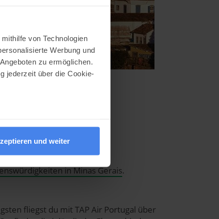
 mithilfe von Technologien
personalisierte Werbung und
 Angeboten zu ermöglichen.
g jederzeit über die Cookie-
au sein können
zieren
Stadtp
zeptieren und weiter
hre Präferenzen im
Abschnitt
enswürdigkeiten in Minas Gerais
.
nlineangebot zu verbessern
gsten fliegst du mit TAP Air Portugal über
dem Klick auf die