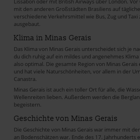
Lissabon oder mit British Airways über London. Vor 
inwilligen oder dich per Klick auf »Anpassen« anders entscheide
mit den anderen Großstädten Brasiliens auf täglicher
on dir ausgewählten Cookies. Du kannst diese Einstellungen jed
verschiedene Verkehrsmittel wie Bus, Zug und Taxi 
abwählen. Weitere Hinweise zu den verwendeten Verfahren und Beg
ausgebaut.
Statistik«) erhältst du in der Datenschutzerklärung.
Klima in Minas Gerais
pressum
Das Klima von Minas Gerais unterscheidet sich je n
du dich ruhig auf ein mildes und angenehmes Klima f
also optimal. Die gesamte Region von Minas Gerais 
und hat viele Naturschönheiten, vor allem in der U
Canastra.
Minas Gerais ist auch ein toller Ort für alle, die Was
Wellenreiten lieben. Außerdem werden die Bergland
begeistern.
Geschichte von Minas Gerais
Die Geschichte von Minas Gerais war immer mit der
an Bodenschätzen war. Ende des 17. Jahrhunderts en