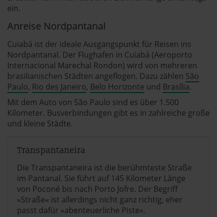
ein.
Anreise Nordpantanal
Cuiabá ist der ideale Ausgangspunkt für Reisen ins
Nordpantanal. Der Flughafen in Cuiabá (Aeroporto
Internacional Marechal Rondon) wird von mehreren
brasilianischen Städten angeflogen. Dazu zählen
São
Paulo
,
Rio des Janeiro
,
Belo Horizonte
und
Brasília
.
Mit dem Auto von São Paulo sind es über 1.500
Kilometer. Busverbindungen gibt es in zahlreiche große
und kleine Städte.
Transpantaneira
Die Transpantaneira ist die berühmteste Straße
im Pantanal. Sie führt auf 145 Kilometer Länge
von Poconé bis nach Porto Jofre. Der Begriff
»Straße« ist allerdings nicht ganz richtig, eher
passt dafür »abenteuerliche Piste«.