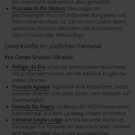
der Unterkunft sind einfach aber gemütlich.
Pousada do Rio Mutum
: Öko-Lodge am
gleichnamigen Fluss mit hübschen Bungalows und
Pool mitten im Wald, ca. 130 km von Cuiabá. Bietet
zahlreiche Outdoor-Aktivitäten wie Bootsfahrten,
Safari-Touren oder Reitausflüge.
Unterkünfte im südlichen Pantanal
Von Campo Grande / Miranda
Refúgio da Ilha
: schönes, komfortables Naturhotel
mit großartigem Essen, am Rio Salobra. Es gibt nur
sieben Zimmer.
Pousada Aguape
: eigentlich eine Rinderfarm, bietet
einfache Zimmer und gutes Essen, sehr bedacht auf
Nachhaltigkeit.
Fazenda Rio Negro
: im Besitz der NGO Conservation
International, auf dem Landweg schwer erreichbar
Pantanal Jungle Lodge
: am Rio Miranda, mitten im
Dschungel. Ein Paradies für Naturliebhaber. Zimmer
sind komfortabel, das Essen ausgezeichnet.