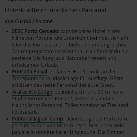
brasiloo.de verwendet Cookies
Unterkünfte im nördlichen Pantanal
Einige von ihnen sind notwendig, während andere nicht
Von Cuiabá / Poconé
notwendig sind, jedoch helfen das Onlineangebot zu
SESC Porto Cercado
: wunderbares Hotel in der
verbessern und wirtschaftlich zu betreiben. Du kannst in
Nähe von Poconé, die Unterkunft befindet sich am
den Einsatz der nicht notwendigen Cookies mit dem Klick
Ufer des Rio Cuiabá und bietet ein umfangreiches
auf die Schaltfläche »Akzeptieren« einwilligen oder dich
Tourenprogramm ins Pantanal. Hier findest du die
per Klick auf »Anpassen« anders entscheiden. Die
perfekte Mischung aus Naturabenteuern und
Einwilligung umfasst alle vorausgewählten, bzw. von dir
erholsamen Urlaub.
ausgewählten Cookies. Du kannst diese Einstellungen
Pousada Piuval
: einfaches Hotel direkt an der
jederzeit aufrufen und Cookies auch nachträglich
Transpantaneira, ideale Lage für Ausflüge. Gäste
jederzeit abwählen. Weitere Hinweise zu den
schätzen das nette Personal das gute Essen.
verwendeten Verfahren und Begrifflichkeiten (z.B.
Araras Eco Lodge
: befindet sich rund 30 km vom
»Cookies«, »Marketing« und »Statistik«) erhältst du in
Stadtzentrum von Poconé, rustikale Zimmer,
der Datenschutzerklärung.
freundliches Personal. Tolles Angebot an Tier- und
Fotosafaris.
Pantanal Jaguar Camp
: kleine Lodge bei Porto Jofre
Datenschutzerklärung
|
Impressum
ganz im Süden von Mato Grosso, hier leben viele
Jaguare in unmittelbarer Umgebung. Die Zimmer