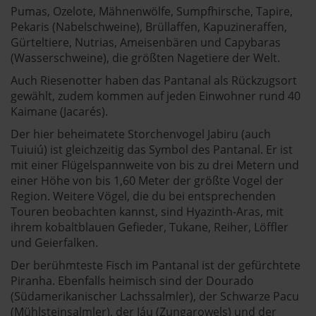
Pumas, Ozelote, Mähnenwölfe, Sumpfhirsche, Tapire,
Pekaris (Nabelschweine), Brüllaffen, Kapuzineraffen,
Gürteltiere, Nutrias, Ameisenbären und Capybaras
(Wasserschweine), die größten Nagetiere der Welt.
Auch Riesenotter haben das Pantanal als Rückzugsort
gewählt, zudem kommen auf jeden Einwohner rund 40
Kaimane (Jacarés).
Der hier beheimatete Storchenvogel Jabiru (auch
Tuiuiú) ist gleichzeitig das Symbol des Pantanal. Er ist
mit einer Flügelspannweite von bis zu drei Metern und
einer Höhe von bis 1,60 Meter der größte Vogel der
Region. Weitere Vögel, die du bei entsprechenden
Touren beobachten kannst, sind Hyazinth-Aras, mit
ihrem kobaltblauen Gefieder, Tukane, Reiher, Löffler
und Geierfalken.
Der berühmteste Fisch im Pantanal ist der gefürchtete
Piranha. Ebenfalls heimisch sind der Dourado
(Südamerikanischer Lachssalmler), der Schwarze Pacu
(Mühlsteinsalmler), der Jáu (Zungarowels) und der