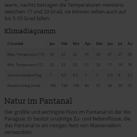
warm, nachts betragen die Temperaturen meistens
zwischen 17 und 20 Grad, sie können selten auch auf
bis 5-10 Grad fallen.
Klimadiagramm
Corumbá
Jan
Feb
Mrz
Apr
Mai
Jun
Jul
Aug
Max. Temperatur (°C)
33
32
32
31
28
27
27
29
Min. Temperatur (°C)
23
23
23
21
20
17
18
18
Sonnenstunden/Tag
7
6,5
6,5
7
7
6,5
8
6,5
Niederschlag (mm)
180
140
140
80
55
40
30
25
Natur im Pantanal
Der größte und wichtigste Fluss im Pantanal ist der Rio
Paraguai. Er besitzt unzählige Zu- und Nebenflüsse, die
das Pantanal in ein riesiges Netz von Wasseradern
verwandeln.