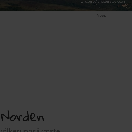
wildzero / Shutterstock.com
Anzeige
 Norden
evölkerungsärmste