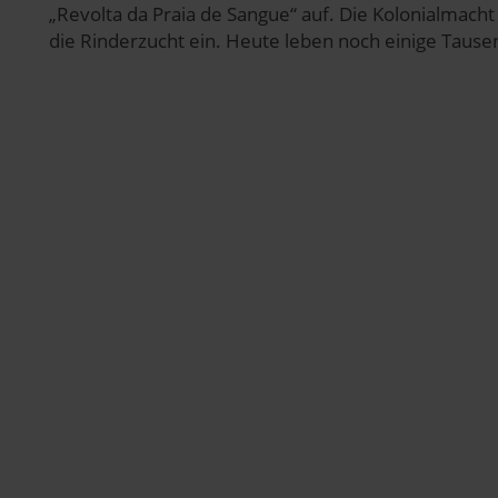
„Revolta da Praia de Sangue“ auf. Die Kolonialmacht
abwählen. Weitere Hinweise zu den verwendeten Verfahren und Beg
die Rinderzucht ein. Heute leben noch einige Tau
Statistik«) erhältst du in der Datenschutzerklärung.
pressum