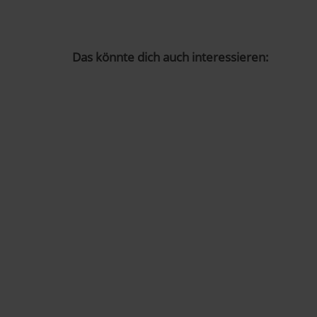
auch nachträglich jederzeit 
»Cookies«, »Marketing« und »
Das könnte dich auch interessieren:
Datenschutzerklärung
|
Im