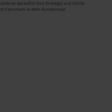
 änderte daraufhin ihre Strategie und führte
rifflichkeiten (z.B.
send Yanomami in dem Bundesstaat.