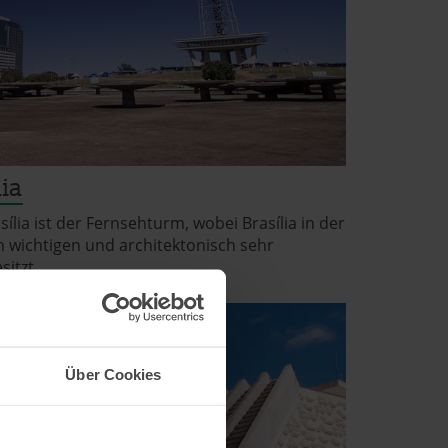
ia
sília ist der Fernsehturm, wobei Brasília in der
n wichtigen und architektonisch sehr
itzt.
Über Cookies