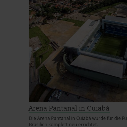
auch nachträglich jederzeit 
»Cookies«, »Marketing« und »
Datenschutzerklärung
|
Im
Arena Pantanal in Cuiabá
Die Arena Pantanal in Cuiabá wurde für die Fu
Brasilien komplett neu errichtet.