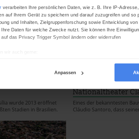
r
verarbeiten Ihre persönlichen Daten, wie z. B. Ihre IP-Adresse,
en auf Ihrem Gerät zu speichern und darauf zuzugreifen und so 
ung und Inhalten, Zielgruppenforschung sowie Entwicklung von
 Ihre Daten für welche Zwecke nutzt. Sie können Ihre Einwilligun
 auf das Privacy Trigger Symbol ändern oder widerrufen
n wir auch gerne:
re geografische Lage erfassen, welche bis auf einige Meter gen
es Scannen nach bestimmten Merkmalen (Fingerprinting) identifi
Anpassen
Ak
ie Ihre persönlichen Daten verarbeitet werden, und legen Sie I
Nationaltheater Cl
kies
sília wurde 2013 eröffnet
Eines der bekanntesten Bauw
ten Stadien in Brasilien.
Cláudio Santoro, dass sei
dig, während andere nicht notwendig sind, jedoch helfen das O
ben. Du kannst in den Einsatz der nicht notwendigen Cookies mit 
inwilligen oder dich per Klick auf »Anpassen« anders entscheide
on dir ausgewählten Cookies. Du kannst diese Einstellungen jed