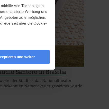
 mithilfe von Technologien
personalisierte Werbung und
 Angeboten zu ermöglichen.
g jederzeit über die Cookie-
au sein können
zieren
zeptieren und weiter
hre Präferenzen im
Abschnitt
áudio Santoro in Brasília
erke der Stadt ist das Nationaltheater
nem bekannten Namensvetter gewidmet wurde.
nlineangebot zu verbessern
dem Klick auf die
n. Die Einwilligung umfasst
erzeit aufrufen und Cookies