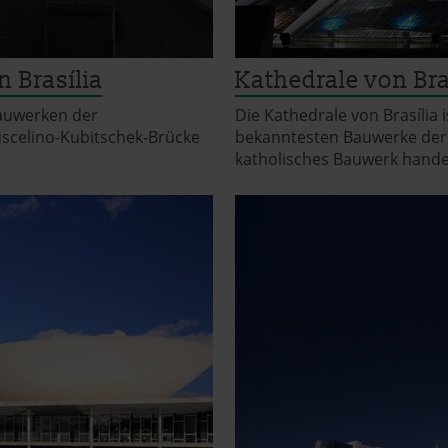
 Brasília
Kathedrale von Bra
auwerken der
Die Kathedrale von Brasília
Juscelino-Kubitschek-Brücke
bekanntesten Bauwerke der S
katholisches Bauwerk hande