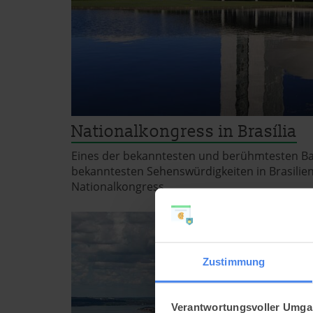
Nationalkongress in Brasília
Eines der bekanntesten und berühmtesten Ba
bekanntesten Sehenswürdigkeiten in Brasilien
Nationalkongress.
Zustimmung
Verantwortungsvoller Umgan