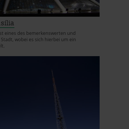
sília
 ist eines des bemerkenswerten und
tadt, wobei es sich hierbei um ein
lt.