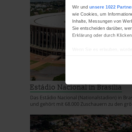
Wir und
unsere 1022 Partne
wie Cookies, um Information
Inhalte, Messungen von Werb
Sie entscheiden darüber, wer
Erklärung oder durch Klicken
Wenn Sie es erlauben, würde
Informationen über Ih
Ihr Gerät durch aktiv
Erfahren Sie mehr darüber, w
Einzelheiten
fest.
Estádio Nacional in Brasília
brasiloo.de verwendet Coo
Das Estádio Nacional (Nationalstadion) in Bra
und gehört mit 68.000 Zuschauern zu den größ
Einige von ihnen sind notwen
und wirtschaftlich zu betrei
Schaltfläche »Akzeptieren« e
alle vorausgewählten, bzw. v