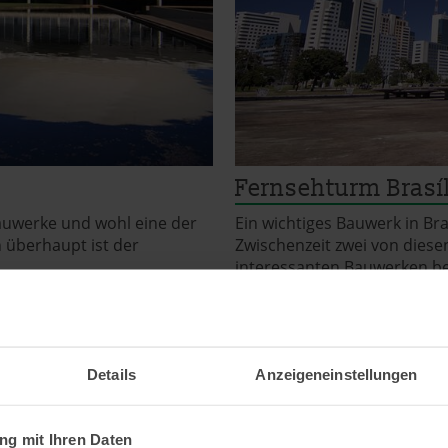
Fernsehturm Brasíl
uwerke und wohl eine der
Ein wichtiges Bauwerk in Bra
 überhaupt ist der
Zwischenzeit zwei von diese
interessanten Bauwerken bes
Details
Anzeigeneinstellungen
g mit Ihren Daten