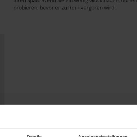
ihren Spaß. Wenn Sie ein wenig Glück haben, dürf
probieren, bevor er zu Rum vergoren wird.
Reiseinfos
Adresse
Details
Anzeigeneinstellungen