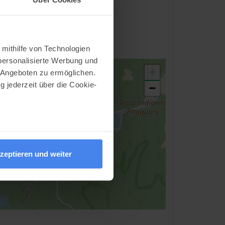
 mithilfe von Technologien
personalisierte Werbung und
+
 Angeboten zu ermöglichen.
g jederzeit über die Cookie-
−
au sein können
zieren
zeptieren und weiter
hre Präferenzen im
Abschnitt
nlineangebot zu verbessern