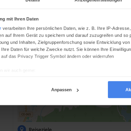
Museu da Cachaça
Estr. da Ypioca, s/n - Sapupara
g mit Ihren Daten
Maranguape - CE, 61950-000
Brasilien
r
verarbeiten Ihre persönlichen Daten, wie z. B. Ihre IP-Adresse,
en auf Ihrem Gerät zu speichern und darauf zuzugreifen und so 
ung und Inhalten, Zielgruppenforschung sowie Entwicklung von
 Ihre Daten für welche Zwecke nutzt. Sie können Ihre Einwilligun
 auf das Privacy Trigger Symbol ändern oder widerrufen
n wir auch gerne:
re geografische Lage erfassen, welche bis auf einige Meter gen
es Scannen nach bestimmten Merkmalen (Fingerprinting) identifi
Anpassen
Ak
ie Ihre persönlichen Daten verarbeitet werden, und legen Sie I
kies
dig, während andere nicht notwendig sind, jedoch helfen das O
Reiseziele