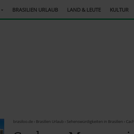
R
BRASILIEN URLAUB
LAND & LEUTE
KULTUR
brasiloo.de
›
Brasilien Urlaub
›
Sehenswürdigkeiten in Brasilien
›
Cach