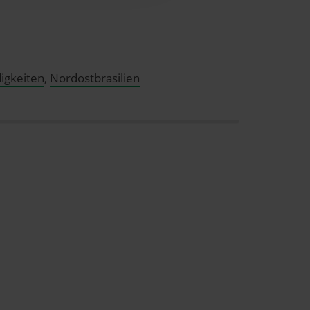
dem Klick auf die
n. Die Einwilligung umfasst
erzeit aufrufen und Cookies
rifflichkeiten (z.B.
igkeiten
,
Nordostbrasilien