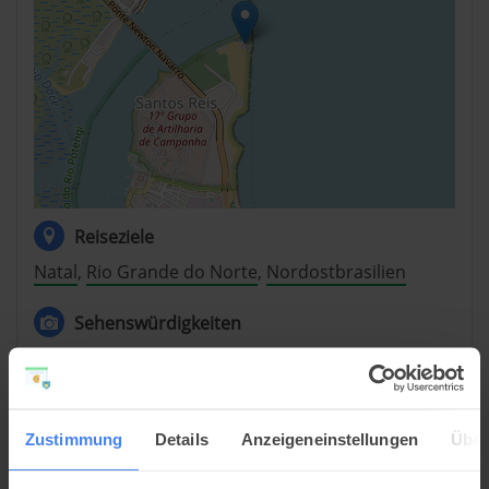
Reiseziele
Natal
,
Rio Grande do Norte
,
Nordostbrasilien
Sehenswürdigkeiten
Natal Sehenswürdigkeiten
,
Rio Grande do Norte
Sehenswürdigkeiten
,
Nordostbrasilien
Sehenswürdigkeiten
,
Festungen
Zustimmung
Details
Anzeigeneinstellungen
Über