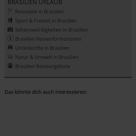
jederzeit abwählen. Weitere Hinweise zu den
BRASILIEN URLAUB
verwendeten Verfahren und Begrifflichkeiten (z.B.
Reiseziele in Brasilien
»Cookies«, »Marketing« und »Statistik«) erhältst du in
Sport & Freizeit in Brasilien
der Datenschutzerklärung.
Sehenswürdigkeiten in Brasilien
Datenschutzerklärung
|
Impressum
Brasilien Reiseinformationen
Unterkünfte in Brasilien
Natur & Umwelt in Brasilien
Brasilien Reiseangebote
Das könnte dich auch interessieren: