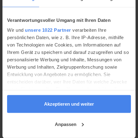
Verantwortungsvoller Umgang mit Ihren Daten
Wir und
unsere 1022 Partner
verarbeiten Ihre
persönlichen Daten, wie z. B. Ihre IP-Adresse, mithilfe
von Technologien wie Cookies, um Informationen auf
Ihrem Gerät zu speichern und darauf zuzugreifen und so
Rio de Janeiro
personalisierte Werbung und Inhalte, Messungen von
Werbung und Inhalten, Zielgruppenforschung sowie
Südostbrasilien
|
Bundesstaat Rio de Janeiro
Entwicklung von Angeboten zu ermöglichen. Sie
entscheiden darüber, wer Ihre Daten für welche Zwecke
Rio de Janeiro Sehenswürdigkeiten
nutzt. Sie können Ihre Einwilligung jederzeit über die
Rio de Janeiro Hotels
Cookie-Erklärung oder durch Klicken auf das Privacy
Rio de Janeiro Karte
Trigger Symbol ändern oder widerrufen
Akzeptieren und weiter
Rio de Janeiro Bilder
Wenn Sie es erlauben, würden wir auch gerne:
Anpassen
Informationen über Ihre geografische Lage
Anzeige
erfassen, welche bis auf einige Meter genau sein