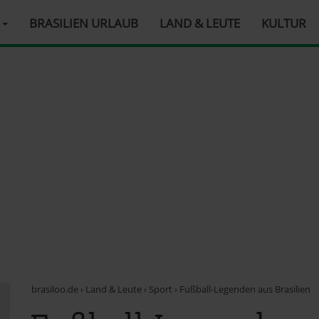
R
BRASILIEN URLAUB
LAND & LEUTE
KULTUR
brasiloo.de
›
Land & Leute
›
Sport
›
Fußball-Legenden aus Brasilien