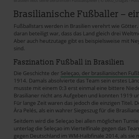
Brasilien liebt seine berühmten Fußballspieler ( © beto_chagas - Foto
Brasilianische Fußballer – ei
Fußballstars werden in Brasilien verehrt wie Götter.
daran beteiligt war, dass das Land gleich drei Welt
Aber auch heutzutage gibt es beispielsweise mit Ney
sind.
Faszination Fußball in Brasilien
Die Geschichte der
Seleçao, der brasilianischen Fuß
1914. Damals absolvierte das Team sein erstes Länd
musste mit einem 0:3 erst einmal eine bittere Nie
Brasilianer nicht ans Aufgeben und konnten 1919 u
Für lange Zeit waren das jedoch die einzigen Titel.
Ära Pelés, als ein wahrer Siegeszug für die Brasilian
Seitdem wird die Seleçao bei allen möglichen Turni
unterlag die Seleçao im Viertelfinale gegen das Tea
gegen Deutschland im WM-Halbfinale 2014, als sie mi