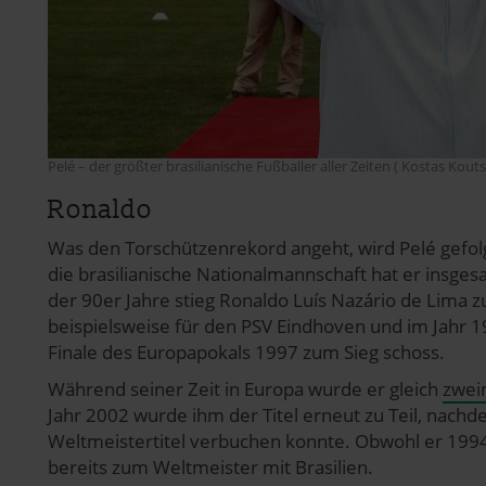
pressum
Pelé – der größter brasilianische Fußballer aller Zeiten ( Kostas Kouts
Ronaldo
Was den Torschützenrekord angeht, wird Pelé gefolg
die brasilianische Nationalmannschaft hat er insg
der 90er Jahre stieg Ronaldo Luís Nazário de Lima z
beispielsweise für den PSV Eindhoven und im Jahr 1
Finale des Europapokals 1997 zum Sieg schoss.
Während seiner Zeit in Europa wurde er gleich
zwei
Jahr 2002 wurde ihm der Titel erneut zu Teil, nachd
Weltmeistertitel verbuchen konnte. Obwohl er 1994
bereits zum Weltmeister mit Brasilien.