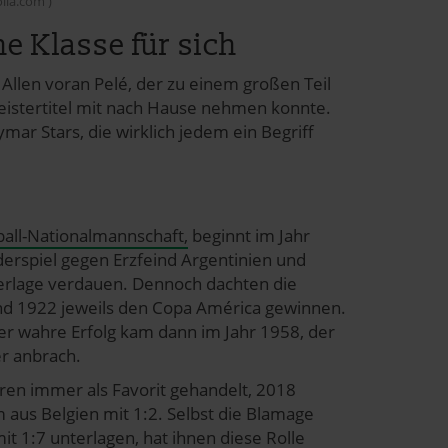
lia.com )
ne Klasse für sich
 Allen voran Pelé, der zu einem großen Teil
meistertitel mit nach Hause nehmen konnte.
mar Stars, die wirklich jedem ein Begriff
ball-Nationalmannschaft,
beginnt im Jahr
erspiel gegen Erzfeind Argentinien und
derlage verdauen. Dennoch dachten die
nd 1922 jeweils den Copa América gewinnen.
 Der wahre Erfolg kam dann im Jahr 1958, der
er anbrach.
eren immer als Favorit gehandelt, 2018
m aus Belgien mit 1:2. Selbst die Blamage
t 1:7 unterlagen, hat ihnen diese Rolle