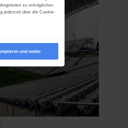
 Angeboten zu ermöglichen.
g jederzeit über die Cookie-
au sein können
zieren
zeptieren und weiter
hre Präferenzen im
Abschnitt
nlineangebot zu verbessern
dem Klick auf die
n. Die Einwilligung umfasst
erzeit aufrufen und Cookies
rifflichkeiten (z.B.
o