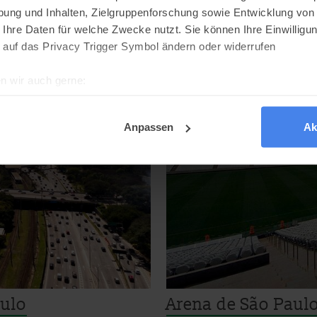
ung und Inhalten, Zielgruppenforschung sowie Entwicklung von
 Ihre Daten für welche Zwecke nutzt. Sie können Ihre Einwilligun
 auf das Privacy Trigger Symbol ändern oder widerrufen
n wir auch gerne:
re geografische Lage erfassen, welche bis auf einige Meter gen
es Scannen nach bestimmten Merkmalen (Fingerprinting) identifi
Anpassen
Ak
ie Ihre persönlichen Daten verarbeitet werden, und legen Sie I
kies
dig, während andere nicht notwendig sind, jedoch helfen das O
ben. Du kannst in den Einsatz der nicht notwendigen Cookies mit 
inwilligen oder dich per Klick auf »Anpassen« anders entscheide
on dir ausgewählten Cookies. Du kannst diese Einstellungen jed
abwählen. Weitere Hinweise zu den verwendeten Verfahren und Beg
aulo
Arena de São Paul
Statistik«) erhältst du in der Datenschutzerklärung.