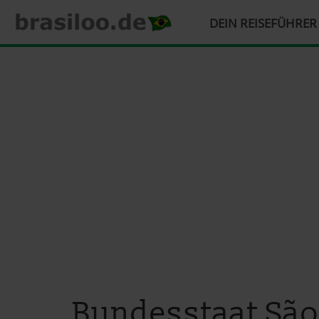
HAUPTMENÜ
DEIN REISEFÜHRE
Direkt
zum
Inhalt
Bundesstaat São