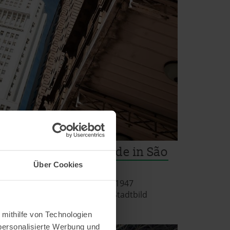
m im Banespa-Gebäude in São
Über Cookies
egt das Banespa-Gebäude, das 1947
t seinem 161 Metern aus dem Stadtbild
 mithilfe von Technologien
personalisierte Werbung und