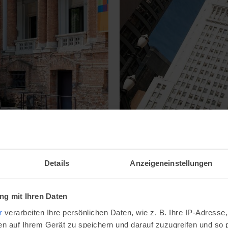
stado in São
Aussichtsplattfor
Paulo
Details
Anzeigeneinstellungen
 den Ruf als
Im Herzen von São Paulo li
zen der Millionenmetropole
fertiggestellt wurde und mi
g mit Ihren Daten
herausragt.
r
verarbeiten Ihre persönlichen Daten, wie z. B. Ihre IP-Adresse,
en auf Ihrem Gerät zu speichern und darauf zuzugreifen und so 