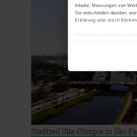
Inhalte, Messungen von Werb
Sie entscheiden darüber, wer
Erklärung oder durch Klicken
Wenn Sie es erlauben, würde
Informationen über Ih
Ihr Gerät durch aktiv
Erfahren Sie mehr darüber, w
Einzelheiten
fest.
brasiloo.de verwendet Coo
Einige von ihnen sind notwen
und wirtschaftlich zu betrei
Schaltfläche »Akzeptieren« e
alle vorausgewählten, bzw. v
auch nachträglich jederzeit 
Stadtteil Vila Olímpia in São P
»Cookies«, »Marketing« und »